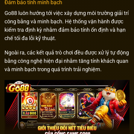
Đảm bảo tính minh bạch
Go88 luôn hướng tới việc xây dựng môi trường giải trí
công bằng và minh bạch. Hệ thống vận hành được
kiểm tra định kỳ nhằm đảm bảo tính ổn định và hạn
chế tối đa lỗi kỹ thuật.
Ngoài ra, các kết quả trò chơi đều được xử lý tự động
bằng công nghệ hiện đại nhằm tăng tính khách quan
và minh bạch trong quá trình trải nghiệm.