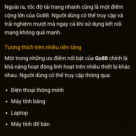
Ngoài ra, tốc độ tải trang nhanh cũng là một điểm
cộng lớn của Go88. Người dùng có thể truy cập và
trải nghiệm mượt mà ngay cả khi sử dụng kết nối
mạng không quá mạnh.
Tương thích trên nhiều nền tảng
Một trong những ưu điểm nổi bật của
Go88
chính là
khả năng hoạt động linh hoạt trên nhiều thiết bị khác
nhau. Người dùng có thể truy cập thông qua:
Điện thoại thông minh
Máy tính bảng
Laptop
Máy tính để bàn