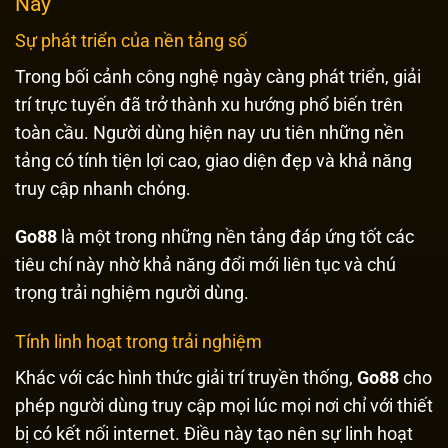
Nay
Sự phát triển của nền tảng số
Trong bối cảnh công nghệ ngày càng phát triển, giải
trí trực tuyến đã trở thành xu hướng phổ biến trên
toàn cầu. Người dùng hiện nay ưu tiên những nền
tảng có tính tiện lợi cao, giao diện đẹp và khả năng
truy cập nhanh chóng.
Go88
là một trong những nền tảng đáp ứng tốt các
tiêu chí này nhờ khả năng đổi mới liên tục và chú
trọng trải nghiệm người dùng.
Tính linh hoạt trong trải nghiệm
Khác với các hình thức giải trí truyền thống,
Go88
cho
phép người dùng truy cập mọi lúc mọi nơi chỉ với thiết
bị có kết nối internet. Điều này tạo nên sự linh hoạt