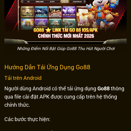
Những Điểm Nổi Bật Giúp Go88 Thu Hút Người Chơi
Hướng Dẫn Tải Ứng Dụng Go88
Tải trên Android
Người dùng Android có thể tải ứng dụng
Go88
thông
qua file cài đặt APK được cung cấp trên hệ thống
chính thức.
Các bước thực hiện: