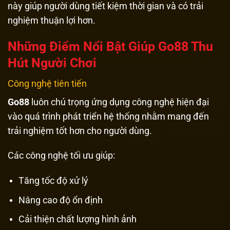
này giúp người dùng tiết kiệm thời gian và có trải
nghiệm thuận lợi hơn.
Những Điểm Nổi Bật Giúp Go88 Thu
Hút Người Chơi
Công nghệ tiên tiến
Go88
luôn chú trọng ứng dụng công nghệ hiện đại
vào quá trình phát triển hệ thống nhằm mang đến
trải nghiệm tốt hơn cho người dùng.
Các công nghệ tối ưu giúp:
Tăng tốc độ xử lý
Nâng cao độ ổn định
Cải thiện chất lượng hình ảnh