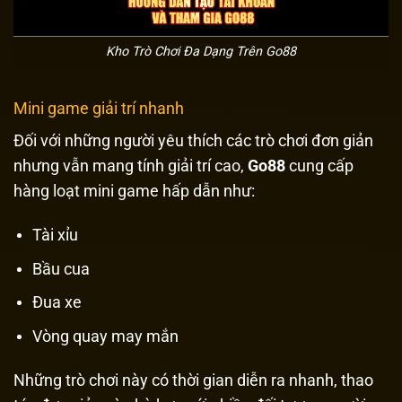
Kho Trò Chơi Đa Dạng Trên Go88
Mini game giải trí nhanh
Đối với những người yêu thích các trò chơi đơn giản
nhưng vẫn mang tính giải trí cao,
Go88
cung cấp
hàng loạt mini game hấp dẫn như:
Tài xỉu
Bầu cua
Đua xe
Vòng quay may mắn
Những trò chơi này có thời gian diễn ra nhanh, thao