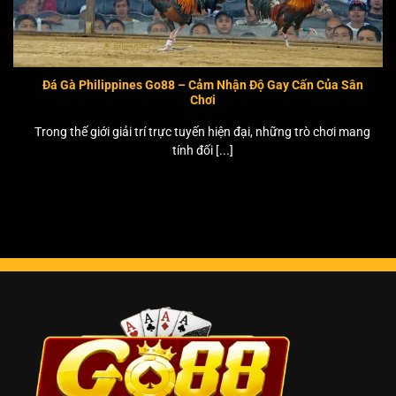
Đá Gà Philippines Go88 – Cảm Nhận Độ Gay Cấn Của Sân
Chơi
Trong thế giới giải trí trực tuyến hiện đại, những trò chơi mang
tính đối [...]