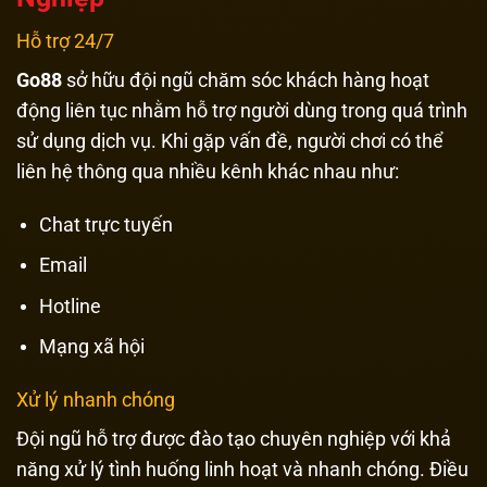
Hỗ trợ 24/7
Go88
sở hữu đội ngũ chăm sóc khách hàng hoạt
động liên tục nhằm hỗ trợ người dùng trong quá trình
sử dụng dịch vụ. Khi gặp vấn đề, người chơi có thể
liên hệ thông qua nhiều kênh khác nhau như:
Chat trực tuyến
Email
Hotline
Mạng xã hội
Xử lý nhanh chóng
Đội ngũ hỗ trợ được đào tạo chuyên nghiệp với khả
năng xử lý tình huống linh hoạt và nhanh chóng. Điều