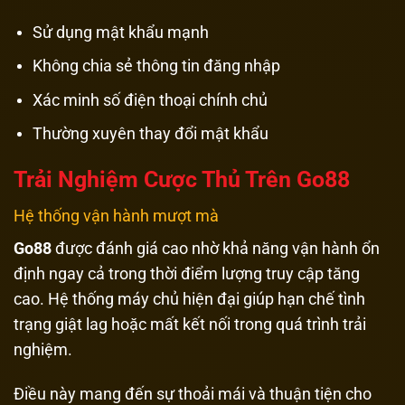
Sử dụng mật khẩu mạnh
Không chia sẻ thông tin đăng nhập
Xác minh số điện thoại chính chủ
Thường xuyên thay đổi mật khẩu
Trải Nghiệm Cược Thủ Trên Go88
Hệ thống vận hành mượt mà
Go88
được đánh giá cao nhờ khả năng vận hành ổn
định ngay cả trong thời điểm lượng truy cập tăng
cao. Hệ thống máy chủ hiện đại giúp hạn chế tình
trạng giật lag hoặc mất kết nối trong quá trình trải
nghiệm.
Điều này mang đến sự thoải mái và thuận tiện cho