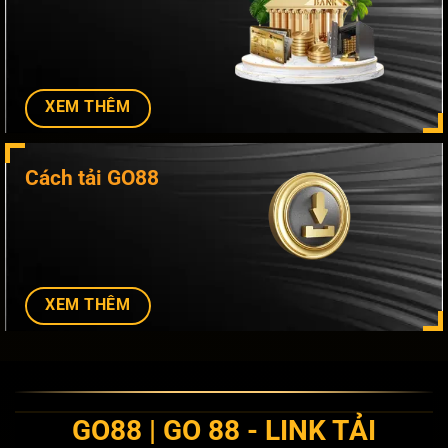
XEM THÊM
Cách tải GO88
XEM THÊM
GO88 | GO 88 - LINK TẢI