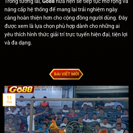
Trong tương lai,
Go88
hứa hẹn sẽ tiếp tục mở rộng và
nâng cấp hệ thống để mang lại trải nghiệm ngày
càng hoàn thiện hơn cho cộng đồng người dùng. Đây
được xem là lựa chọn phù hợp dành cho những ai
yêu thích hình thức giải trí trực tuyến hiện đại, tiện lợi
và đa dạng.
BÀI VIẾT MỚI
11
Th5