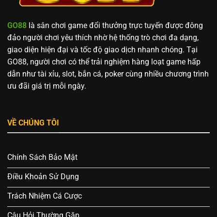
GO88
là sân chơi game đổi thưởng trực tuyến được đông
đảo người chơi yêu thích nhờ hệ thống trò chơi đa dạng,
giao diện hiện đại và tốc độ giao dịch nhanh chóng. Tại
GO88, người chơi có thể trải nghiệm hàng loạt game hấp
dẫn như tài xỉu, slot, bắn cá, poker cùng nhiều chương trình
ưu đãi giá trị mỗi ngày.
VỀ CHÚNG TÔI
Chính Sách Bảo Mật
Điều Khoản Sử Dụng
Trách Nhiệm Cá Cược
Câu Hỏi Thường Gặp