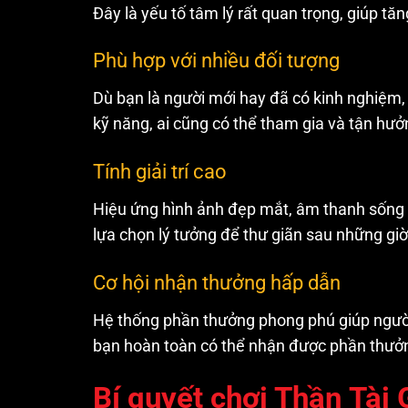
Đây là yếu tố tâm lý rất quan trọng, giúp tă
Phù hợp với nhiều đối tượng
Dù bạn là người mới hay đã có kinh nghiệm, 
kỹ năng, ai cũng có thể tham gia và tận hưở
Tính giải trí cao
Hiệu ứng hình ảnh đẹp mắt, âm thanh sống đ
lựa chọn lý tưởng để thư giãn sau những giờ
Cơ hội nhận thưởng hấp dẫn
Hệ thống phần thưởng phong phú giúp người 
bạn hoàn toàn có thể nhận được phần thưởng
Bí quyết chơi Thần Tài