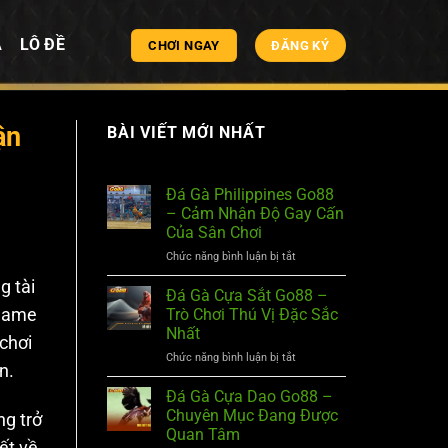
À
LÔ ĐỀ
CHƠI NGAY
ĐĂNG KÝ
ận
BÀI VIẾT MỚI NHẤT
Đá Gà Philippines Go88
– Cảm Nhận Độ Gay Cấn
Của Sân Chơi
Chức năng bình luận bị tắt
ở
Đá
g tài
Gà
Đá Gà Cựa Sắt Go88 –
Philippines
Trò Chơi Thú Vị Đặc Sắc
 game
Go88
Nhất
 chơi
–
Chức năng bình luận bị tắt
ở
Cảm
n.
Đá
Nhận
Gà
Độ
Đá Gà Cựa Dao Go88 –
Cựa
Gay
Chuyên Mục Đang Được
g trở
Sắt
Cấn
Quan Tâm
Go88
Của
ết về