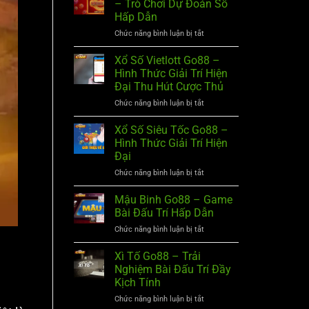
– Trò Chơi Dự Đoán Số
–
Quan
Hấp Dẫn
Hình
Tâm
Chức năng bình luận bị tắt
ở
Thức
Xổ
Dự
Số
Đoán
Xổ Số Vietlott Go88 –
Mega
Được
Hình Thức Giải Trí Hiện
6/45
Nhiều
Đại Thu Hút Cược Thủ
Go88
Người
Chức năng bình luận bị tắt
ở
–
Quan
Xổ
Trò
Tâm
Số
Chơi
Xổ Số Siêu Tốc Go88 –
Vietlott
Dự
Hình Thức Giải Trí Hiện
Go88
Đoán
Đại
–
Số
Chức năng bình luận bị tắt
ở
Hình
Hấp
Xổ
Thức
Dẫn
Số
Giải
Mậu Binh Go88 – Game
Siêu
Trí
Bài Đấu Trí Hấp Dẫn
Tốc
Hiện
Chức năng bình luận bị tắt
ở
Go88
Đại
Mậu
–
Thu
Binh
Xì Tố Go88 – Trải
Hình
Hút
Go88
Thức
Nghiệm Bài Đấu Trí Đầy
Cược
–
Giải
Thủ
Kịch Tính
Game
Trí
Chức năng bình luận bị tắt
ở
Bài
Hiện