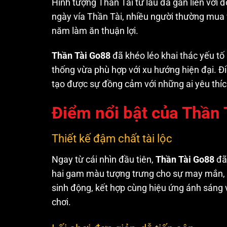
Hình tượng Thần Tài từ lâu đã gắn liền với đờ
ngày vía Thần Tài, nhiều người thường mua v
năm làm ăn thuận lợi.
Thần Tài Go88
đã khéo léo khai thác yếu tố
thống vừa phù hợp với xu hướng hiện đại. Đi
tạo được sự đồng cảm với những ai yêu thích
Điểm nổi bật của Thần
Thiết kế đậm chất tài lộc
Ngay từ cái nhìn đầu tiên,
Thần Tài Go88
đã
hai gam màu tượng trưng cho sự may mắn, t
sinh động, kết hợp cùng hiệu ứng ánh sáng 
chơi.