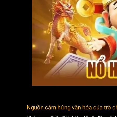
Nguồn cảm hứng văn hóa của trò c