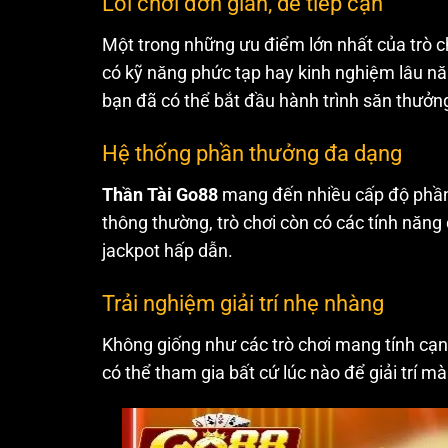
Lối chơi đơn giản, dễ tiếp cận
Một trong những ưu điểm lớn nhất của trò ch
có kỹ năng phức tạp hay kinh nghiệm lâu nă
bạn đã có thể bắt đầu hành trình săn thưởn
Hệ thống phần thưởng đa dạng
Thần Tài Go88
mang đến nhiều cấp độ phần 
thông thường, trò chơi còn có các tính năn
jackpot hấp dẫn.
Trải nghiệm giải trí nhẹ nhàng
Không giống như các trò chơi mang tính cạn
có thể tham gia bất cứ lúc nào để giải trí m