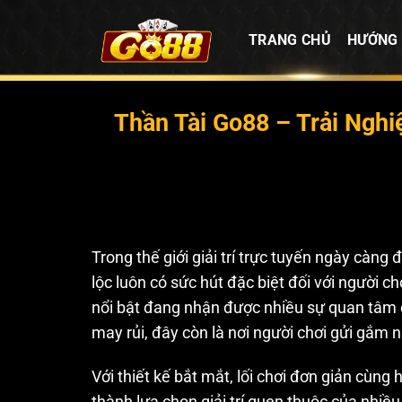
Bỏ
qua
TRANG CHỦ
HƯỚNG
nội
dung
Thần Tài Go88 – Trải Nghi
Trong thế giới giải trí trực tuyến ngày càng
lộc luôn có sức hút đặc biệt đối với người c
nổi bật đang nhận được nhiều sự quan tâm c
may rủi, đây còn là nơi người chơi gửi gắm n
Với thiết kế bắt mắt, lối chơi đơn giản cùn
thành lựa chọn giải trí quen thuộc của nhiều 