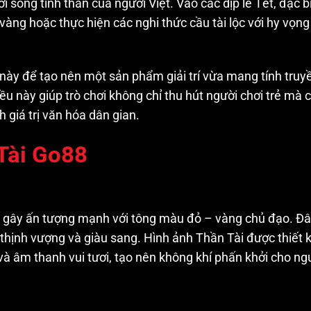
i sống tinh thần của người Việt. Vào các dịp lễ Tết, đặc bi
àng hoặc thực hiện các nghi thức cầu tài lộc với hy vọn
 này để tạo nên một sản phẩm giải trí vừa mang tính truy
ều này giúp trò chơi không chỉ thu hút người chơi trẻ mà 
 giá trị văn hóa dân gian.
 Tài Go88
 gây ấn tượng mạnh với tông màu đỏ – vàng chủ đạo. Đâ
hịnh vượng và giàu sang. Hình ảnh Thần Tài được thiết 
và âm thanh vui tươi, tạo nên không khí phấn khởi cho ng