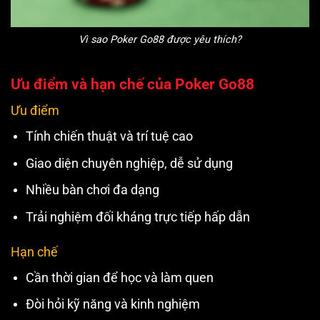
Vì sao Poker Go88 được yêu thích?
Ưu điểm và hạn chế của Poker Go88
Ưu điểm
Tính chiến thuật và trí tuệ cao
Giao diện chuyên nghiệp, dễ sử dụng
Nhiều bàn chơi đa dạng
Trải nghiệm đối kháng trực tiếp hấp dẫn
Hạn chế
Cần thời gian để học và làm quen
Đòi hỏi kỹ năng và kinh nghiệm