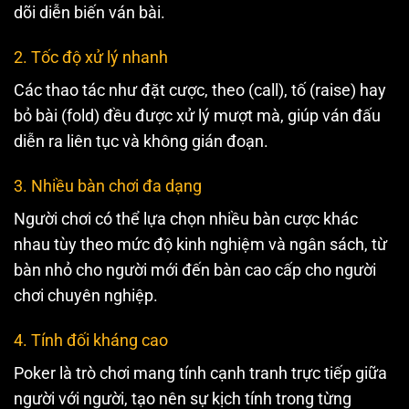
dõi diễn biến ván bài.
2. Tốc độ xử lý nhanh
Các thao tác như đặt cược, theo (call), tố (raise) hay
bỏ bài (fold) đều được xử lý mượt mà, giúp ván đấu
diễn ra liên tục và không gián đoạn.
3. Nhiều bàn chơi đa dạng
Người chơi có thể lựa chọn nhiều bàn cược khác
nhau tùy theo mức độ kinh nghiệm và ngân sách, từ
bàn nhỏ cho người mới đến bàn cao cấp cho người
chơi chuyên nghiệp.
4. Tính đối kháng cao
Poker là trò chơi mang tính cạnh tranh trực tiếp giữa
người với người, tạo nên sự kịch tính trong từng