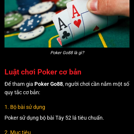
Poker Go88 là gì?
Luật chơi Poker cơ bản
Để tham gia
Poker Go88
, người chơi cần nắm một số
quy tắc cơ bản:
1. Bộ bài sử dụng
Poker sử dụng bộ bài Tây 52 lá tiêu chuẩn.
2. Mục tiêu