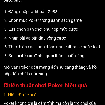
bước sau:
Đăng nhập tài khoản Go88
Chọn mục Poker trong danh sách game
Lựa chọn bàn chơi phù hợp mức cược
Nhận bài và bắt đầu vòng cược
Thực hiện các hành động như call, raise hoặc fold
So bài để xác định người thắng cuối cùng
Mỗi ván Poker đều mang đến sự căng thẳng và hồi
hộp đến phút cuối cùng.
Chiến thuật chơi Poker hiệu quả
1. Hiểu rõ xác suất
Poker không chỉ là cảm tính mà còn là trò chơi của