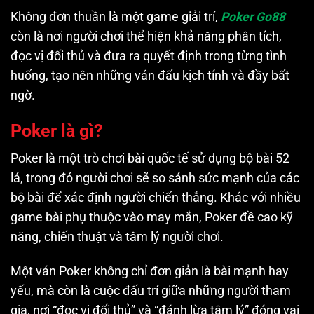
Không đơn thuần là một game giải trí,
Poker Go88
còn là nơi người chơi thể hiện khả năng phân tích,
đọc vị đối thủ và đưa ra quyết định trong từng tình
huống, tạo nên những ván đấu kịch tính và đầy bất
ngờ.
Poker là gì?
Poker là một trò chơi bài quốc tế sử dụng bộ bài 52
lá, trong đó người chơi sẽ so sánh sức mạnh của các
bộ bài để xác định người chiến thắng. Khác với nhiều
game bài phụ thuộc vào may mắn, Poker đề cao kỹ
năng, chiến thuật và tâm lý người chơi.
Một ván Poker không chỉ đơn giản là bài mạnh hay
yếu, mà còn là cuộc đấu trí giữa những người tham
gia, nơi “đọc vị đối thủ” và “đánh lừa tâm lý” đóng vai