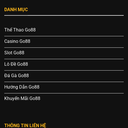
DANH MỤC
Thể Thao Go88
Casino Go88
Slot Go88
Lô Đề Go88
Đá Gà Go88
Hướng Dẫn Go88
Khuyến Mãi Go88
THÔNG TIN LIÊN HỆ