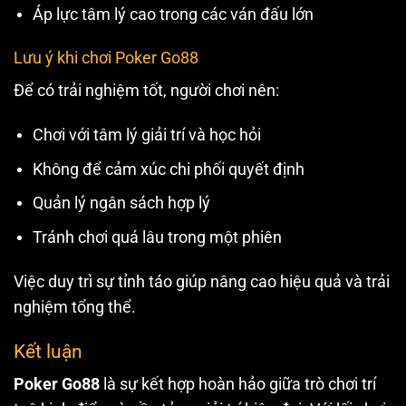
Áp lực tâm lý cao trong các ván đấu lớn
Lưu ý khi chơi Poker Go88
Để có trải nghiệm tốt, người chơi nên:
Chơi với tâm lý giải trí và học hỏi
Không để cảm xúc chi phối quyết định
Quản lý ngân sách hợp lý
Tránh chơi quá lâu trong một phiên
Việc duy trì sự tỉnh táo giúp nâng cao hiệu quả và trải
nghiệm tổng thể.
Kết luận
Poker Go88
là sự kết hợp hoàn hảo giữa trò chơi trí