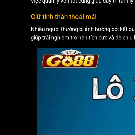
Việc quản lý vốn tốt cũng giúp duy trì tâm lý
Giữ tinh thần thoải mái
Nhiều người thường bị ảnh hưởng bởi kết quả t
giúp trải nghiệm trở nên tích cực và dễ chịu