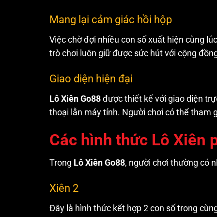
Mang lại cảm giác hồi hộp
Việc chờ đợi nhiều con số xuất hiện cùng lúc
trò chơi luôn giữ được sức hút với cộng đồn
Giao diện hiện đại
Lô Xiên Go88
được thiết kế với giao diện tr
thoại lẫn máy tính. Người chơi có thể tham 
Các hình thức Lô Xiên 
Trong
Lô Xiên Go88
, người chơi thường có 
Xiên 2
Đây là hình thức kết hợp 2 con số trong cùn