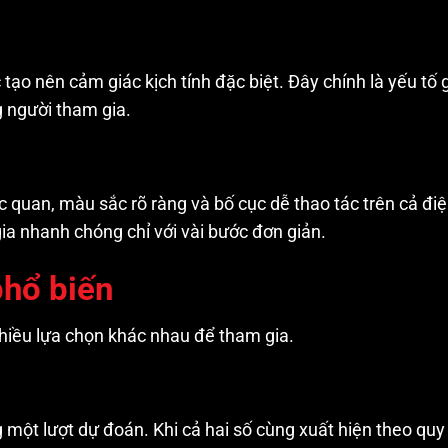
 tạo nên cảm giác kịch tính đặc biệt. Đây chính là yếu tố 
g người tham gia.
ực quan, màu sắc rõ ràng và bố cục dễ thao tác trên cả đi
gia nhanh chóng chỉ với vài bước đơn giản.
phổ biến
nhiều lựa chọn khác nhau để tham gia.
g một lượt dự đoán. Khi cả hai số cùng xuất hiện theo quy