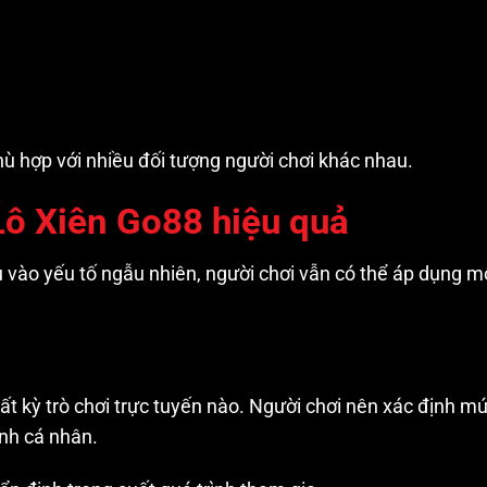
hù hợp với nhiều đối tượng người chơi khác nhau.
Lô Xiên Go88 hiệu quả
u vào yếu tố ngẫu nhiên, người chơi vẫn có thể áp dụng m
.
ất kỳ trò chơi trực tuyến nào. Người chơi nên xác định mứ
ính cá nhân.