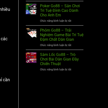
Xì
Đấu
Đại
Tố
Trí
Poker Go88 – Sân Chơi
 nhiều
Go88
Hấp
Trí Tuệ Đỉnh Cao Dành
–
Dẫn
Cho Anh Em
Trải
Chức năng bình luận bị tắt
ở
Nghiệm
Poker
Bài
Go88
Đấu
Phỏm Go88 – Trải
–
Trí
Nghiệm Game Bài Trí Tuệ
Sân
Đầy
 các
Đậm Chất Dân Gian
Chơi
Kịch
Chức năng bình luận bị tắt
ở
Trí
Tính
Phỏm
Tuệ
Go88
Đỉnh
Sâm Lốc Go88 – Trò
–
Cao
Chơi Bài Dân Gian Đầy
Trải
Dành
Chiến Thuật
Nghiệm
Cho
Chức năng bình luận bị tắt
ở
Game
Anh
Sâm
Bài
Em
Lốc
Trí
hỉ cần
Go88
Tuệ
–
Đậm
Trò
Chất
Chơi
Dân
Bài
Gian
Dân
Gian