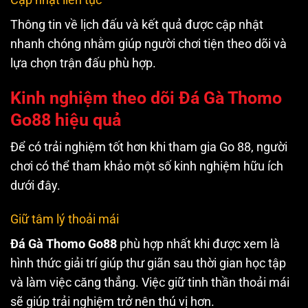
Cập nhật liên tục
Thông tin về lịch đấu và kết quả được cập nhật
nhanh chóng nhằm giúp người chơi tiện theo dõi và
lựa chọn trận đấu phù hợp.
Kinh nghiệm theo dõi Đá Gà Thomo
Go88 hiệu quả
Để có trải nghiệm tốt hơn khi tham gia Go 88, người
chơi có thể tham khảo một số kinh nghiệm hữu ích
dưới đây.
Giữ tâm lý thoải mái
Đá Gà Thomo Go88
phù hợp nhất khi được xem là
hình thức giải trí giúp thư giãn sau thời gian học tập
và làm việc căng thẳng. Việc giữ tinh thần thoải mái
sẽ giúp trải nghiệm trở nên thú vị hơn.