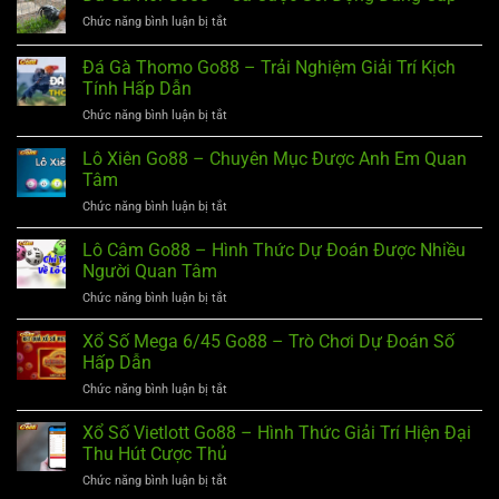
Cựa
Chơi
Chơi
Chức năng bình luận bị tắt
ở
Dao
Thú
Đá
Go88
Vị
Gà
Đá Gà Thomo Go88 – Trải Nghiệm Giải Trí Kịch
–
Đặc
Nòi
Chuyên
Tính Hấp Dẫn
Sắc
Go88
Mục
Nhất
Chức năng bình luận bị tắt
ở
–
Đang
Đá
Cá
Được
Gà
Cược
Lô Xiên Go88 – Chuyên Mục Được Anh Em Quan
Quan
Thomo
Sôi
Tâm
Tâm
Go88
Động
Chức năng bình luận bị tắt
ở
–
Đẳng
Lô
Trải
Cấp
Xiên
Lô Câm Go88 – Hình Thức Dự Đoán Được Nhiều
Nghiệm
Go88
Giải
Người Quan Tâm
–
Trí
Chức năng bình luận bị tắt
ở
Chuyên
Kịch
Lô
Mục
Tính
Câm
Xổ Số Mega 6/45 Go88 – Trò Chơi Dự Đoán Số
Được
Hấp
Go88
Anh
Hấp Dẫn
Dẫn
–
Em
Chức năng bình luận bị tắt
ở
Hình
Quan
Xổ
Thức
Tâm
Số
Xổ Số Vietlott Go88 – Hình Thức Giải Trí Hiện Đại
Dự
Mega
Đoán
Thu Hút Cược Thủ
6/45
Được
Chức năng bình luận bị tắt
ở
Go88
Nhiều