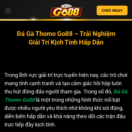
Bỏ
CHƠI NGAY
qua
nội
dung
Đá Gà Thomo Go88 – Trải Nghiệm
Giải Trí Kịch Tính Hấp Dẫn
Trong lĩnh vực giải trí trực tuyến hiện nay, các trò chơi
mang tính cạnh tranh và tạo cảm giác hồi hộp luôn
thu hút đông đảo người tham gia. Trong số đó,
Đá Gà
Thomo Go88
là một trong những hình thức nổi bật
được nhiều người yêu thích nhờ không khí sôi động,
diễn biến hấp dẫn và khả năng theo dõi các trận đấu
trực tiếp đầy kịch tính.