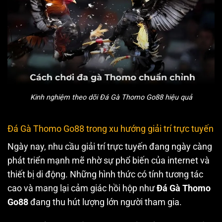
Kinh nghiệm theo dõi Đá Gà Thomo Go88 hiệu quả
Đá Gà Thomo Go88 trong xu hướng giải trí trực tuyến
Ngày nay, nhu cầu giải trí trực tuyến đang ngày càng
phát triển mạnh mẽ nhờ sự phổ biến của internet và
thiết bị di động. Những hình thức có tính tương tác
cao và mang lại cảm giác hồi hộp như
Đá Gà Thomo
Go88
đang thu hút lượng lớn người tham gia.