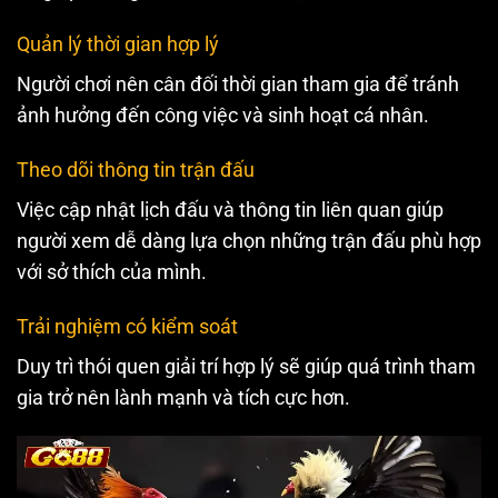
Quản lý thời gian hợp lý
Người chơi nên cân đối thời gian tham gia để tránh
ảnh hưởng đến công việc và sinh hoạt cá nhân.
Theo dõi thông tin trận đấu
Việc cập nhật lịch đấu và thông tin liên quan giúp
người xem dễ dàng lựa chọn những trận đấu phù hợp
với sở thích của mình.
Trải nghiệm có kiểm soát
Duy trì thói quen giải trí hợp lý sẽ giúp quá trình tham
gia trở nên lành mạnh và tích cực hơn.