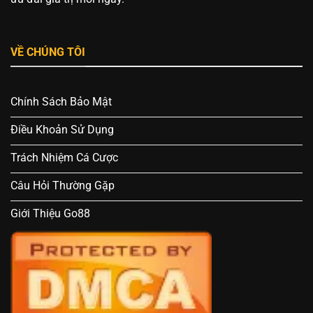
VỀ CHÚNG TÔI
Chính Sách Bảo Mật
Điều Khoản Sử Dụng
Trách Nhiệm Cá Cược
Câu Hỏi Thường Gặp
Giới Thiệu Go88