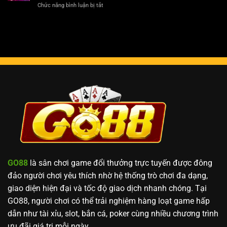
Chức năng bình luận bị tắt
ở
Nghiệm
Dành
Sâm
Game
Cho
Lốc
Bài
Anh
Go88
Trí
Em
–
Tuệ
Trò
Đậm
Chơi
Chất
Bài
Dân
Dân
Gian
Gian
Đầy
Chiến
Thuật
GO88
là sân chơi game đổi thưởng trực tuyến được đông
đảo người chơi yêu thích nhờ hệ thống trò chơi đa dạng,
giao diện hiện đại và tốc độ giao dịch nhanh chóng. Tại
GO88, người chơi có thể trải nghiệm hàng loạt game hấp
dẫn như tài xỉu, slot, bắn cá, poker cùng nhiều chương trình
ưu đãi giá trị mỗi ngày.