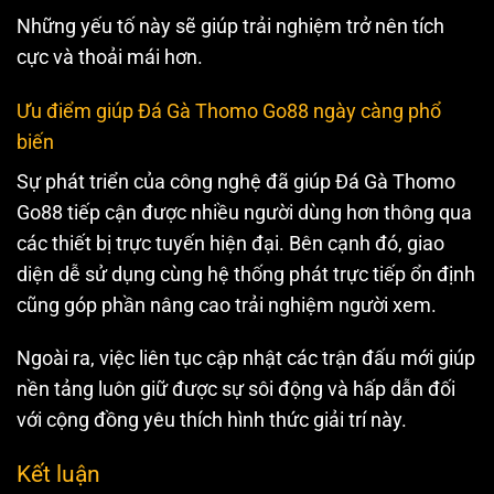
Những yếu tố này sẽ giúp trải nghiệm trở nên tích
cực và thoải mái hơn.
Ưu điểm giúp Đá Gà Thomo Go88 ngày càng phổ
biến
Sự phát triển của công nghệ đã giúp Đá Gà Thomo
Go88 tiếp cận được nhiều người dùng hơn thông qua
các thiết bị trực tuyến hiện đại. Bên cạnh đó, giao
diện dễ sử dụng cùng hệ thống phát trực tiếp ổn định
cũng góp phần nâng cao trải nghiệm người xem.
Ngoài ra, việc liên tục cập nhật các trận đấu mới giúp
nền tảng luôn giữ được sự sôi động và hấp dẫn đối
với cộng đồng yêu thích hình thức giải trí này.
Kết luận