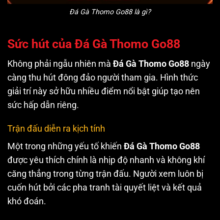
Đá Gà Thomo Go88 là gì?
Sức hút của Đá Gà Thomo Go88
Không phải ngẫu nhiên mà
Đá Gà Thomo Go88
ngày
càng thu hút đông đảo người tham gia. Hình thức
giải trí này sở hữu nhiều điểm nổi bật giúp tạo nên
sức hấp dẫn riêng.
Trận đấu diễn ra kịch tính
Một trong những yếu tố khiến
Đá Gà Thomo Go88
được yêu thích chính là nhịp độ nhanh và không khí
căng thẳng trong từng trận đấu. Người xem luôn bị
cuốn hút bởi các pha tranh tài quyết liệt và kết quả
khó đoán.