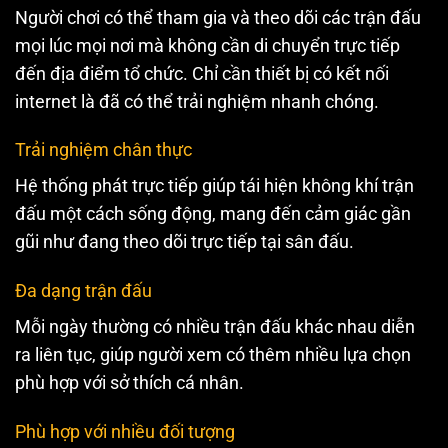
Người chơi có thể tham gia và theo dõi các trận đấu
mọi lúc mọi nơi mà không cần di chuyển trực tiếp
đến địa điểm tổ chức. Chỉ cần thiết bị có kết nối
internet là đã có thể trải nghiệm nhanh chóng.
Trải nghiệm chân thực
Hệ thống phát trực tiếp giúp tái hiện không khí trận
đấu một cách sống động, mang đến cảm giác gần
gũi như đang theo dõi trực tiếp tại sân đấu.
Đa dạng trận đấu
Mỗi ngày thường có nhiều trận đấu khác nhau diễn
ra liên tục, giúp người xem có thêm nhiều lựa chọn
phù hợp với sở thích cá nhân.
Phù hợp với nhiều đối tượng