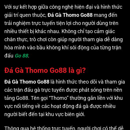
Với sự kết hợp giữa công nghệ hiện đại và hình thức
giải trí quen thuộc,
Đá Gà Thomo Go88
mang đến
trải nghiệm trực tuyến tiện lợi cho người dùng trên
nhiều thiết bị khác nhau. Không chỉ tạo cảm giác
chân thực, trò chơi còn giúp người tham gia dễ dàng
hòa mình vào bầu không khí sôi động của từng trận
đấu
Go 88
.
Đá Gà Thomo Go88 là gì?
Đá Gà Thomo Go88
là hình thức theo dõi và tham gia
các trận đấu gà trực tuyến được phát sóng trên nền
tảng Go88. Tên gọi “Thomo” thường gắn liền với khu
vực nổi tiếng về các hoạt động đá gà được nhiều
người biết đến tại khu vực biên giới.
Thông qua hệ thống trực tuyến, người chơi có thể dễ