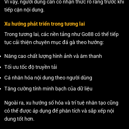
Vì vậy, người dùng cần có nhận thức rõ ràng trước khi
tiếp cận nội dung.
Xu hướng phát triển trong tương lai
Trong tương lai, các nền tảng như Go88 có thể tiếp
tục cải thiện chuyên mục đá gà theo hướng:
Nâng cao chất lượng hình ảnh và âm thanh
Tối ưu tốc độ truyền tải
Cá nhân hóa nội dung theo người dùng
Tăng cường tính minh bạch của dữ liệu
Ngoài ra, xu hướng số hóa và trí tuệ nhân tạo cũng
có thể được áp dụng để phân tích và sắp xếp nội
dung tốt hơn.