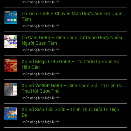
Chức năng bình luận bị tắt
ở
–
Đang
Đá
Cá
Được
Gà
Cược
Lô Xiên Go88 – Chuyên Mục Được Anh Em Quan
Quan
Thomo
Sôi
Tâm
Tâm
Go88
Động
Chức năng bình luận bị tắt
ở
–
Đẳng
Lô
Trải
Cấp
Xiên
Lô Câm Go88 – Hình Thức Dự Đoán Được Nhiều
Nghiệm
Go88
Giải
Người Quan Tâm
–
Trí
Chức năng bình luận bị tắt
ở
Chuyên
Kịch
Lô
Mục
Tính
Câm
Xổ Số Mega 6/45 Go88 – Trò Chơi Dự Đoán Số
Được
Hấp
Go88
Anh
Hấp Dẫn
Dẫn
–
Em
Chức năng bình luận bị tắt
ở
Hình
Quan
Xổ
Thức
Tâm
Số
Xổ Số Vietlott Go88 – Hình Thức Giải Trí Hiện Đại
Dự
Mega
Đoán
Thu Hút Cược Thủ
6/45
Được
Chức năng bình luận bị tắt
ở
Go88
Nhiều
Xổ
–
Người
Số
Xổ Số Siêu Tốc Go88 – Hình Thức Giải Trí Hiện
Trò
Quan
Vietlott
Chơi
Đại
Tâm
Go88
Dự
Chức năng bình luận bị tắt
ở
–
Đoán
Xổ
Hình
Số