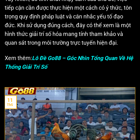
tiếp cận cần được thực hiện một cách có ý thức, tôn
trọng quy định pháp luật và cân nhắc yếu tố đạo
đức. Khi sử dụng đúng cách, đây có thể xem là một
hình thức giải trí số hóa mang tính tham khảo và
quan sát trong môi trường trực tuyến hiện đại.
Xem thêm:
Lô Đề Go88 – Góc Nhìn Tổng Quan Về Hệ
Thống Giải Trí Số
11
Th5