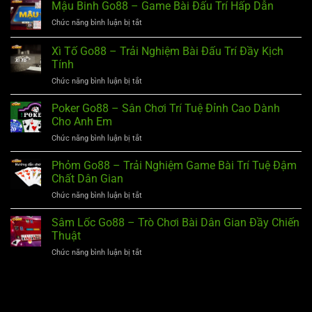
Số
Mậu Binh Go88 – Game Bài Đấu Trí Hấp Dẫn
Thức
Hấp
Siêu
Giải
Dẫn
Chức năng bình luận bị tắt
ở
Tốc
Trí
Mậu
Go88
Hiện
Binh
Xì Tố Go88 – Trải Nghiệm Bài Đấu Trí Đầy Kịch
–
Đại
Go88
Hình
Tính
Thu
–
Thức
Hút
Chức năng bình luận bị tắt
ở
Game
Giải
Cược
Xì
Bài
Trí
Thủ
Tố
Đấu
Poker Go88 – Sân Chơi Trí Tuệ Đỉnh Cao Dành
Hiện
Go88
Trí
Cho Anh Em
Đại
–
Hấp
Chức năng bình luận bị tắt
ở
Trải
Dẫn
Poker
Nghiệm
Go88
Phỏm Go88 – Trải Nghiệm Game Bài Trí Tuệ Đậm
Bài
–
Đấu
Chất Dân Gian
Sân
Trí
Chức năng bình luận bị tắt
ở
Chơi
Đầy
Phỏm
Trí
Kịch
Go88
Sâm Lốc Go88 – Trò Chơi Bài Dân Gian Đầy Chiến
Tuệ
Tính
–
Đỉnh
Thuật
Trải
Cao
Chức năng bình luận bị tắt
ở
Nghiệm
Dành
Sâm
Game
Cho
Lốc
Bài
Anh
Go88
Trí
Em
–
Tuệ
Trò