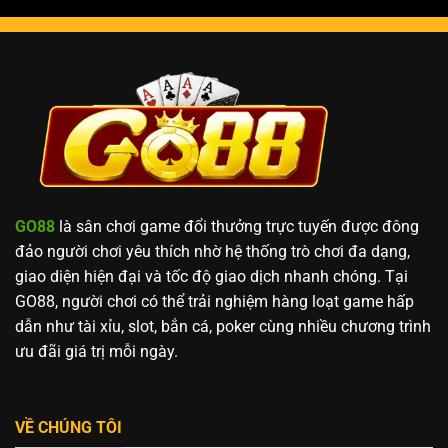
Đậm
Chơi
Chất
Bài
Dân
Dân
Gian
Gian
Đầy
Chiến
Thuật
GO88
là sân chơi game đổi thưởng trực tuyến được đông
đảo người chơi yêu thích nhờ hệ thống trò chơi đa dạng,
giao diện hiện đại và tốc độ giao dịch nhanh chóng. Tại
GO88, người chơi có thể trải nghiệm hàng loạt game hấp
dẫn như tài xỉu, slot, bắn cá, poker cùng nhiều chương trình
ưu đãi giá trị mỗi ngày.
VỀ CHÚNG TÔI