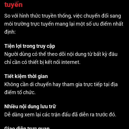
tuyến
So với hình thức truyền thống, việc chuyển đổi sang
môi trường trực tuyến mang lại một số ưu điểm nhất
định:
Tiện lợi trong truy cập
Người dùng có thể theo dõi nội dung từ bất kỳ đâu
chỉ cần có thiết bị kết nối internet.
Tiết kiệm thời gian
Không cần di chuyển hay tham gia trực tiếp tại địa
điểm tổ chức.
Nhiều nội dung lưu trữ
Dễ dàng xem lại các trận đấu đã diễn ra trước đó.
Giao diện trực quan