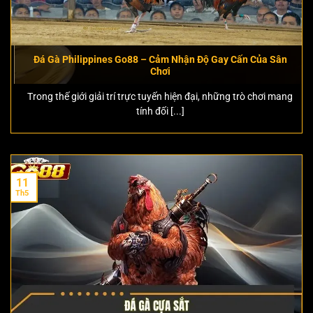
Đá Gà Philippines Go88 – Cảm Nhận Độ Gay Cấn Của Sân
Chơi
Trong thế giới giải trí trực tuyến hiện đại, những trò chơi mang
tính đối [...]
11
Th5